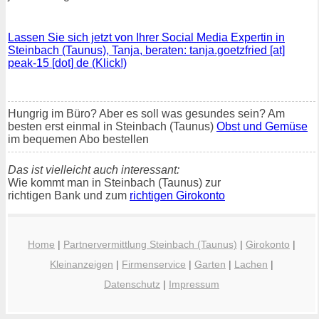
Lassen Sie sich jetzt von Ihrer Social Media Expertin in
Steinbach (Taunus), Tanja, beraten: tanja.goetzfried [at]
peak-15 [dot] de (Klick!)
Hungrig im Büro? Aber es soll was gesundes sein? Am
besten erst einmal in Steinbach (Taunus)
Obst und Gemüse
im bequemen Abo bestellen
Das ist vielleicht auch interessant:
Wie kommt man in Steinbach (Taunus) zur
richtigen Bank und zum
richtigen Girokonto
Home
|
Partnervermittlung Steinbach (Taunus)
|
Girokonto
|
Kleinanzeigen
|
Firmenservice
|
Garten
|
Lachen
|
Datenschutz
|
Impressum