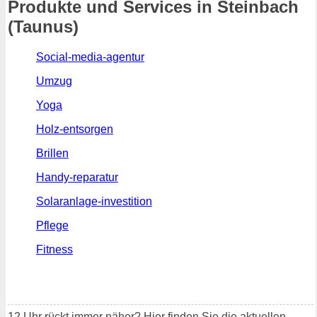
Produkte und Services in Steinbach
(Taunus)
Social-media-agentur
Umzug
Yoga
Holz-entsorgen
Brillen
Handy-reparatur
Solaranlage-investition
Pflege
Fitness
12 Uhr rückt immer näher? Hier finden Sie die aktuellen